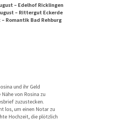
August – Edelhof Ricklingen
 August – Rittergut Eckerde
t – Romantik Bad Rehburg
Rosina und ihr Geld
e Nähe von Rosina zu
esbrief zuzustecken.
ht los, um einen Notar zu
hte Hochzeit, die plötzlich