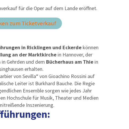
enverkauf für die Oper auf dem Lande eröffnet.
cken zum Ticketverkauf
ührungen in Ricklingen und Eckerde
können
lung an der Marktkirche
in Hannover, der
n
in Gehrden und dem
Bücherhaus am Thie
in
singhausen erhalten.
arbier von Sevilla“ von Gioachino Rossini auf
sche Leiter ist Burkhard Bauche. Die Regie
gendlichen Ensemble sorgen wie jedes Jahr
en Hochschule für Musik, Theater und Medien
 mitreißende Inszenierung.
fführungen: