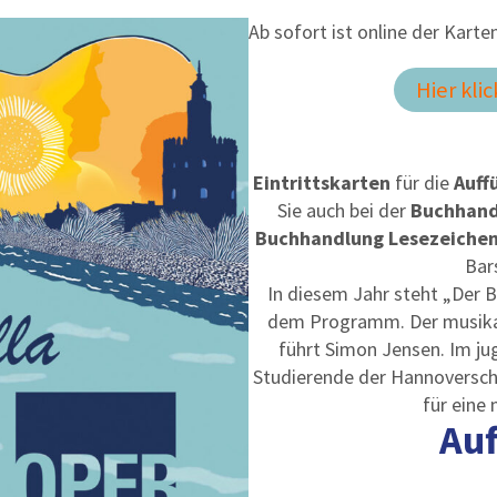
Ab sofort ist online der Kart
Hier kli
Eintrittskarten
für die
Auff
Sie auch bei der
Buchhand
Buchhandlung Lesezeiche
Bar
In diesem Jahr steht „Der B
dem Programm. Der musikali
führt Simon Jensen. Im ju
Studierende der Hannoversch
für eine
Au