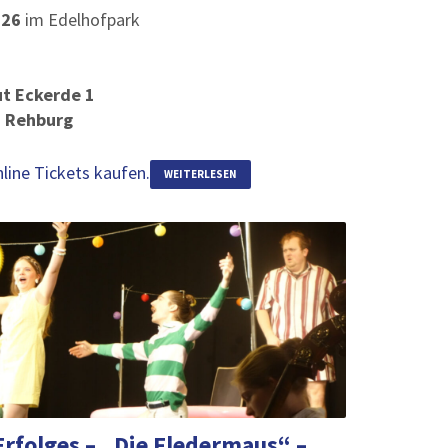
026
im Edelhofpark
ut Eckerde 1
d Rehburg
nline Tickets kaufen.
WEITERLESEN
rfolges – „Die Fledermaus“ –