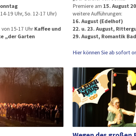
Sonntag
Premiere am
15. August 2
. 14-19 Uhr, So. 12-17 Uhr)
weitere Aufführungen:
16. August (Edelhof)
s von 15-17 Uhr
Kaffee und
22. u. 23. August, Ritterg
ce „der Garten
29. August, Romantik Ba
Hier können Sie ab sofort o
Wegen des großen E