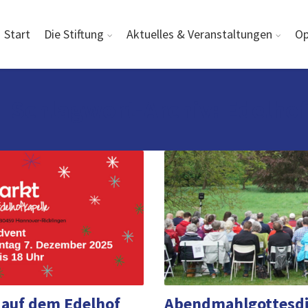
Start
Die Stiftung
Aktuelles & Veranstaltungen
Op
Schlagwort-Archiv: Edelhof
 auf dem Edelhof
Abendmahlgottesdie