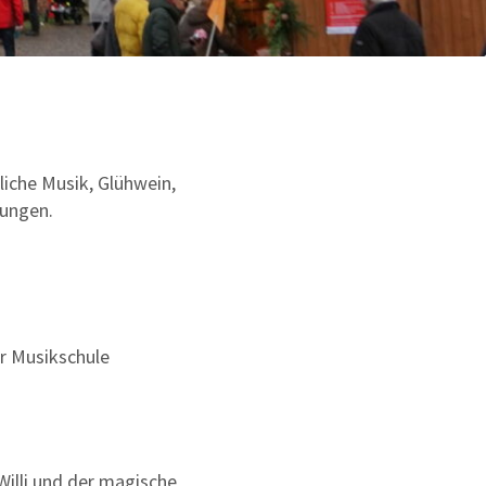
iche Musik, Glühwein,
hungen.
r Musikschule
Willi und der magische