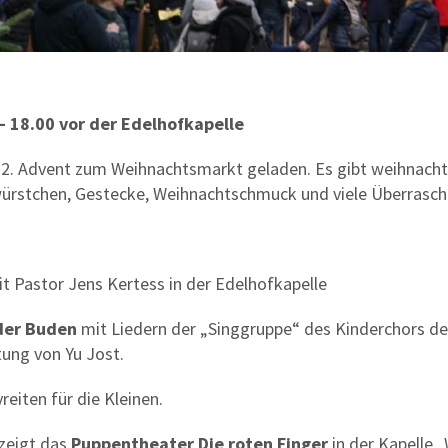
– 18.00 vor der Edelhofkapelle
 2. Advent zum Weihnachtsmarkt geladen. Es gibt weihnachtl
würstchen, Gestecke, Weihnachtschmuck und viele Überrasc
t Pastor Jens Kertess in der Edelhofkapelle
der Buden
mit Liedern der „Singgruppe“ des Kinderchors de
tung von Yu Jost.
reiten für die Kleinen.
zeigt das
Puppentheater
Die roten Finger
in der Kapelle „